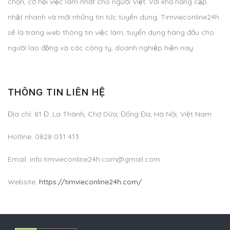
chọn, cơ hội việc làm nhất cho người Việt. Với khả năng cập
nhật nhanh và mới những tin tức tuyển dụng, Timvieconline24h
sẽ là trang web thông tin việc làm, tuyển dụng hàng đầu cho
người lao động và các công ty, doanh nghiệp hiện nay.
THÔNG TIN LIÊN HỆ
Địa chỉ: 81 Đ. La Thành, Chợ Dừa, Đống Đa, Hà Nội, Việt Nam
Hotline: 0828 031 413
Email:
info.timvieconline24h.com@gmail.com
Website:
https://timvieconline24h.com/