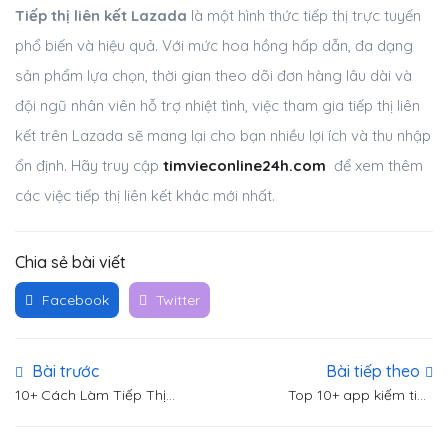
Tiếp thị liên kết Lazada
là một hình thức tiếp thị trực tuyến
phổ biến và hiệu quả. Với mức hoa hồng hấp dẫn, đa dạng
sản phẩm lựa chọn, thời gian theo dõi đơn hàng lâu dài và
đội ngũ nhân viên hỗ trợ nhiệt tình, việc tham gia tiếp thị liên
kết trên Lazada sẽ mang lại cho bạn nhiều lợi ích và thu nhập
ổn định. Hãy truy cập
timvieconline24h.com
để xem thêm
các việc tiếp thị liên kết khác mới nhất.
Chia sẻ bài viết
Facebook
Twitter
Bài trước
Bài tiếp theo
10+ Cách Làm Tiếp Thị
Top 10+ app kiếm tiền
Liên Kết Shopee Nhận
online không cần vốn uy
Hoa Hồng Nhanh
tín tại nhà