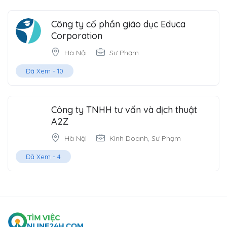
Công ty cổ phần giáo dục Educa
Corporation
Hà Nội
Sư Phạm
Đã Xem -
10
Công ty TNHH tư vấn và dịch thuật
A2Z
Hà Nội
Kinh Doanh
,
Sư Phạm
Đã Xem -
4