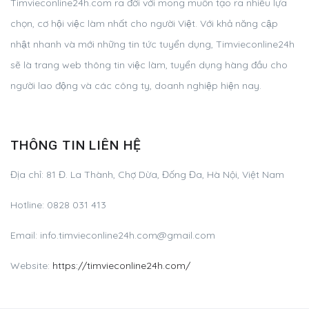
Timvieconline24h.com ra đời với mong muốn tạo ra nhiều lựa
chọn, cơ hội việc làm nhất cho người Việt. Với khả năng cập
nhật nhanh và mới những tin tức tuyển dụng, Timvieconline24h
sẽ là trang web thông tin việc làm, tuyển dụng hàng đầu cho
người lao động và các công ty, doanh nghiệp hiện nay.
THÔNG TIN LIÊN HỆ
Địa chỉ: 81 Đ. La Thành, Chợ Dừa, Đống Đa, Hà Nội, Việt Nam
Hotline: 0828 031 413
Email:
info.timvieconline24h.com@gmail.com
Website:
https://timvieconline24h.com/