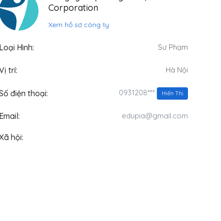
Corporation
Xem hồ sơ công ty
Loại Hình:
Sư Phạm
Vị trí:
Hà Nội
0931208***
Số điện thoại:
Hiển Thị
Email:
edupia@gmail.com
Xã hội: