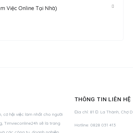
m Việc Online Tại Nhà)
THÔNG TIN LIÊN HỆ
Địa chỉ: 81 Đ. La Thành, Chợ 
 cơ hội việc làm nhất cho người
̣ng, Timvieconline24h sẽ là trang
Hotline: 0828 031 413
g và các công ty, doanh nghiệp