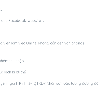
ty
g qua Facebook, website,…
Ứng viên làm việc Online, không cần đến văn phòng)
thêm thu nhập
Tech là lợi thế
chuyên ngành Kinh tế/ QTKD/ Nhân sự hoặc tương đương đã