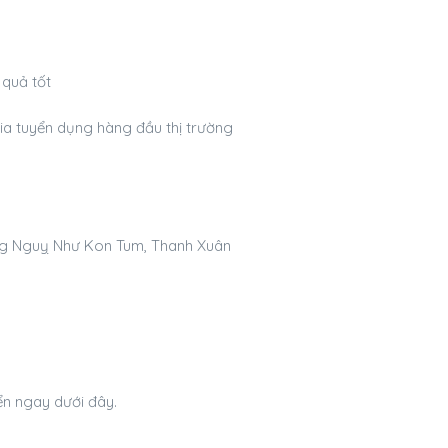
quả tốt
ia tuyển dụng hàng đầu thị trường
ng Nguỵ Như Kon Tum, Thanh Xuân
n ngay dưới đây.