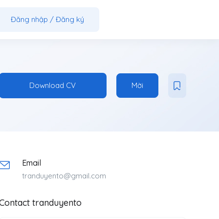
Đăng nhập
/
Đăng ký
Download CV
Mời
Email
tranduyento@gmail.com
Contact tranduyento