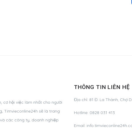
THÔNG TIN LIÊN HỆ
Địa chỉ: 81 Đ. La Thành, Chợ 
 cơ hội việc làm nhất cho người
̣ng, Timvieconline24h sẽ là trang
Hotline: 0828 031 413
g và các công ty, doanh nghiệp
Email:
info.timvieconline24h